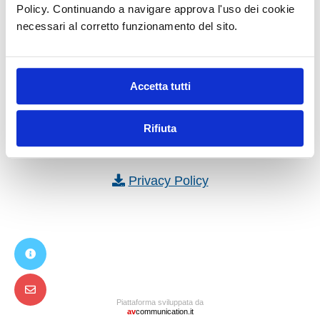
Policy. Continuando a navigare approva l'uso dei cookie
necessari al corretto funzionamento del sito.
Accedi
Accetta tutti
Non sei registrato? Puoi farlo ora,
clicca qui!
Scarica il Vademecum
Rifiuta
Scopi e funzionamento della piattaforma
Privacy Policy
Piattaforma sviluppata da
av
communication.it